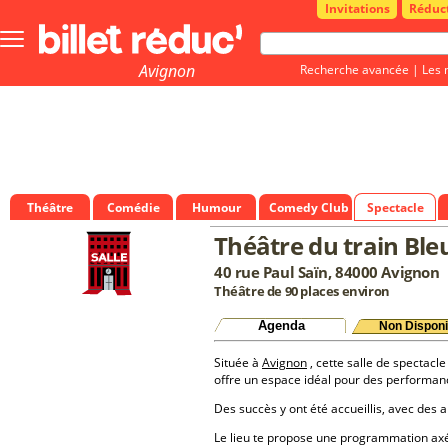
Invitations
Réduc
Bouton
menu
principale
Avignon
Recherche avancée
|
Les 
Théâtre
Comédie
Humour
Comedy Club
Spectacle
Théâtre du train Ble
40 rue Paul Saïn, 84000 Avignon
Théâtre de 90 places environ
Agenda
Non Disponi
Située à
Avignon
, cette salle de spectacle
offre un espace idéal pour des performan
Des succès y ont été accueillis, avec des a
Le lieu te propose une programmation a