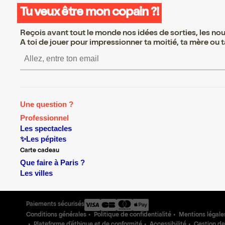
Tu veux être mon copain ?!
Reçois avant tout le monde nos idées de sorties, les nouv
A toi de jouer pour impressionner ta moitié, ta mère ou ta
S’inscrire S’inscrire S’in
Une question ?
Professionnel
Les spectacles
✨Les pépites
Carte cadeau
Que faire à Paris ?
Les villes
Paiements sécurisés
Conditions générales
Politique de confidentialité
Mentions légale
Plateforme d'éthique et de conformité
Accessibilité
Gestion de