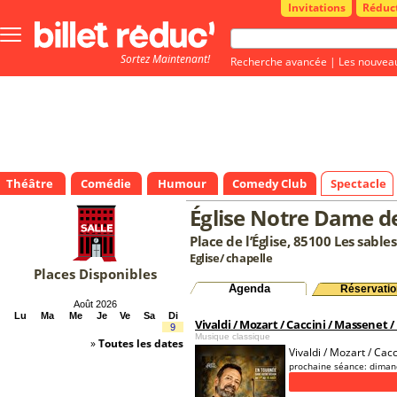
Invitations
Réduc
Bouton
menu
Sortez Maintenant!
principale
Recherche avancée
|
Les nouvea
Théâtre
Comédie
Humour
Comedy Club
Spectacle
Église Notre Dame d
Place de l’Église, 85100 Les sable
Eglise/ chapelle
Places Disponibles
Agenda
Réservatio
Août 2026
Lu
Ma
Me
Je
Ve
Sa
Di
Vivaldi / Mozart / Caccini / Massenet 
9
Musique classique
»
Toutes les dates
Vivaldi / Mozart / Cac
prochaine séance:
diman