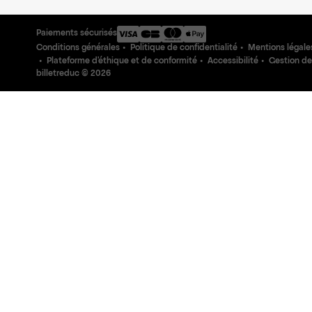
Paiements sécurisés
Conditions générales
Politique de confidentialité
Mentions légale
Plateforme d'éthique et de conformité
Accessibilité
Gestion de
billetreduc ©
2026