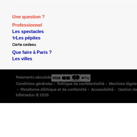
Une question ?
Professionnel
Les spectacles
✨Les pépites
Carte cadeau
Que faire à Paris ?
Les villes
Paiements sécurisés
Conditions générales
Politique de confidentialité
Mentions légale
Plateforme d'éthique et de conformité
Accessibilité
Gestion de
billetreduc ©
2026