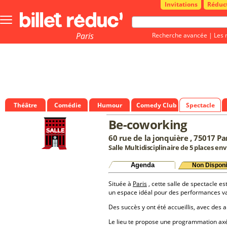
Invitations
Réduc
Bouton
menu
principale
Paris
Recherche avancée
|
Les 
Théâtre
Comédie
Humour
Comedy Club
Spectacle
Be-coworking
60 rue de la jonquière , 75017 Pa
Salle Multidisciplinaire de 5 places en
Agenda
Non Disponi
Située à
Paris
, cette salle de spectacle est
un espace idéal pour des performances va
Des succès y ont été accueillis, avec des a
Le lieu te propose une programmation a