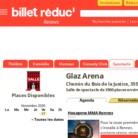
Invitations
Réduc
Bouton
menu
principale
Rennes
Recherche avancée
|
Les 
Théâtre
Comédie
Humour
Comedy Club
Spectacle
Glaz Arena
Chemin du Bois de la Justice, 35
Salle de spectacle de 3500 places envi
Places Disponibles
Agenda
Réservatio
Novembre 2026
Lu
Ma
Me
Je
Ve
Sa
Di
Hexagone MMA Rennes
27
Sport
»
Toutes les dates
Pour la toute premiè
s'installe à Rennes.
prochaine séance:
vendre