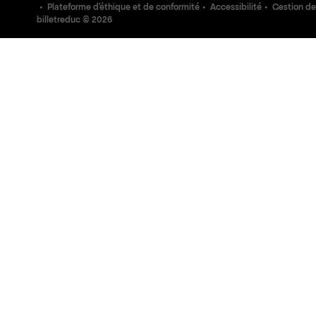
Plateforme d'éthique et de conformité
Accessibilité
Gestion de
billetreduc ©
2026