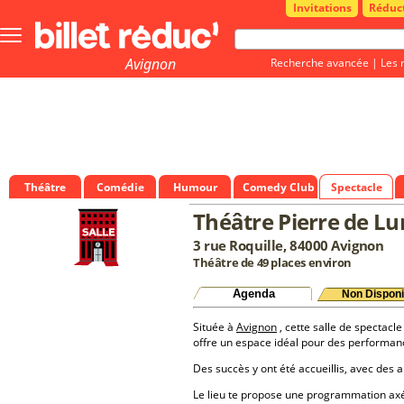
Invitations
Réduc
Bouton
menu
principale
Avignon
Recherche avancée
|
Les 
Théâtre
Comédie
Humour
Comedy Club
Spectacle
Théâtre Pierre de Lu
3 rue Roquille, 84000 Avignon
Théâtre de 49 places environ
Agenda
Non Disponi
Située à
Avignon
, cette salle de spectacle
offre un espace idéal pour des performan
Des succès y ont été accueillis, avec des a
Le lieu te propose une programmation a