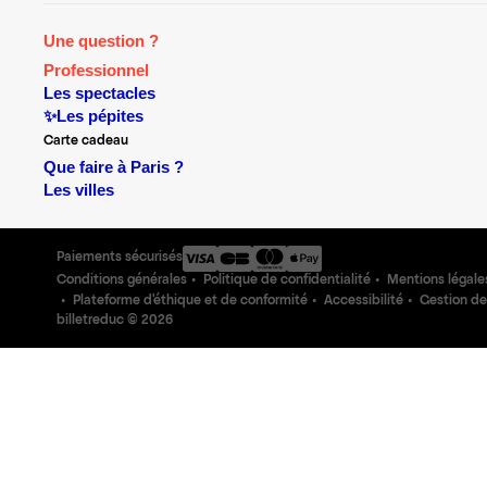
Une question ?
Professionnel
Les spectacles
✨Les pépites
Carte cadeau
Que faire à Paris ?
Les villes
Paiements sécurisés
Conditions générales
Politique de confidentialité
Mentions légale
Plateforme d'éthique et de conformité
Accessibilité
Gestion de
billetreduc ©
2026