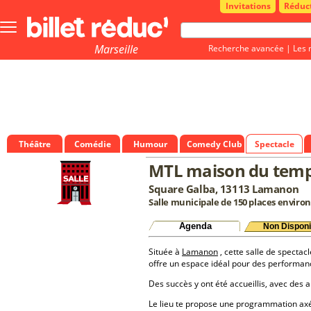
Invitations
Réduc
Bouton
menu
principale
Marseille
Recherche avancée
|
Les 
Théâtre
Comédie
Humour
Comedy Club
Spectacle
MTL maison du temps
Square Galba, 13113 Lamanon
Salle municipale de 150 places environ
Agenda
Non Disponi
Située à
Lamanon
, cette salle de spectacl
offre un espace idéal pour des performan
Des succès y ont été accueillis, avec des a
Le lieu te propose une programmation a