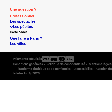
Une question ?
Professionnel
Les spectacles
✨Les pépites
Carte cadeau
Que faire à Paris ?
Les villes
Paiements sécurisés
Conditions générales
Politique de confidentialité
Mentions légale
Plateforme d'éthique et de conformité
Accessibilité
Gestion de
billetreduc ©
2026