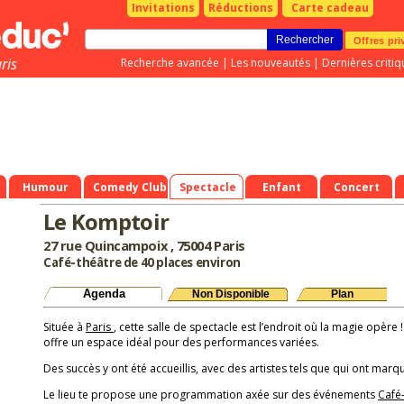
Invitations
Réductions
Carte cadeau
Offres pri
ris
Recherche avancée
|
Les nouveautés
|
Dernières critiq
Humour
Comedy Club
Spectacle
Enfant
Concert
Le Komptoir
27 rue Quincampoix , 75004 Paris
Café-théâtre de 40 places environ
Agenda
Non Disponible
Plan
Située à
Paris
, cette salle de spectacle est l’endroit où la magie opère !
offre un espace idéal pour des performances variées.
Des succès y ont été accueillis, avec des artistes tels que qui ont marqu
Le lieu te propose une programmation axée sur des événements
Café