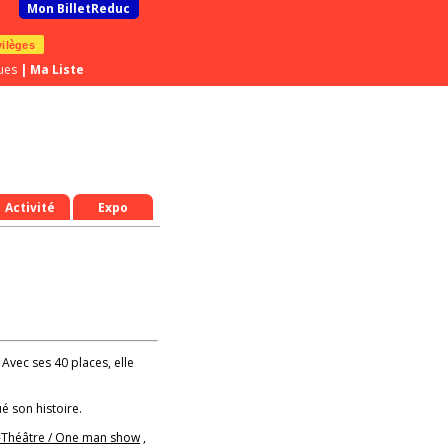
Mon BilletReduc
vilèges
ues
|
Ma Liste
Activité
Expo
 Avec ses 40 places, elle
é son histoire.
-Théâtre / One man show
,