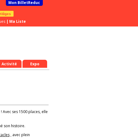
Mon BilletReduc
vilèges
ues
|
Ma Liste
Activité
Expo
 ! Avec ses 1500 places, elle
é son histoire.
tacles
, avec plein