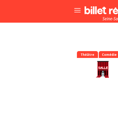
Bouton
menu
principale
Seine-Sa
(
Théâtre
Comédie