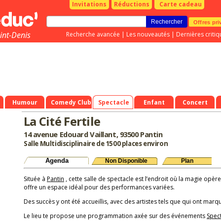
Invitations
Réductions
Carte cadeau
Offres pri
int-Denis
Recherche avancée
|
Les nouveautés
|
Dernières critiq
93)
Humour
Comedy Club
Spectacle
Enfant
Concert
La Cité Fertile
14 avenue Edouard Vaillant, 93500 Pantin
Salle Multidisciplinaire de 1500 places environ
Agenda
Non Disponible
Plan
Située à
Pantin
, cette salle de spectacle est l’endroit où la magie opère
offre un espace idéal pour des performances variées.
Des succès y ont été accueillis, avec des artistes tels que qui ont marqu
Le lieu te propose une programmation axée sur des événements
Spec