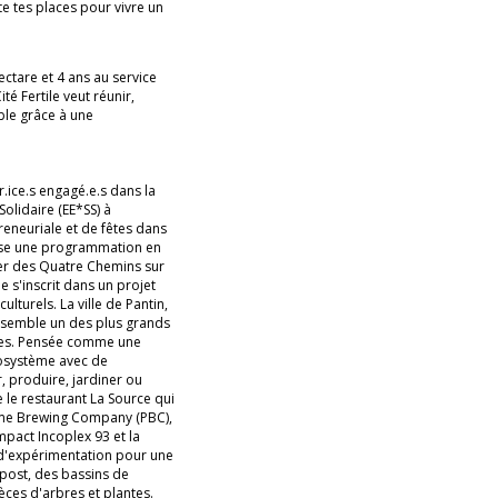
e tes places pour vivre un
ectare et 4 ans au service
té Fertile veut réunir,
able grâce à une
ur.ice.s engagé.e.s dans la
olidaire (EE*SS) à
eneuriale et de fêtes dans
pose une programmation en
tier des Quatre Chemins sur
e s'inscrit dans un projet
lturels. La ville de Pantin,
Ensemble un des plus grands
tares. Pensée comme une
écosystème avec de
, produire, jardiner ou
 le restaurant La Source qui
name Brewing Company (PBC),
mpact Incoplex 93 et la
 d'expérimentation pour une
mpost, des bassins de
èces d'arbres et plantes.