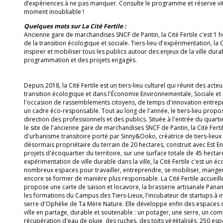
d’expériences à ne pas manquer. Consulte le programme et réserve vit
moment inoubliable !
Quelques mots sur La Cité Fertile :
Ancienne gare de marchandises SNCF de Pantin, la Cité Fertile c'est 1 h
de la transition écologique et sociale. Tiers-lieu d'expérimentation, la Ci
inspirer et mobiliser tous les publics autour des enjeux de la ville dur
programmation et des projets engagés.
Depuis 2018, la Cité Fertile est un tiers-lieu culturel qui réunit des acte
transition écologique et dans l'Économie Environnementale, Sociale et S
l'occasion de rassemblements citoyens, de temps d'innovation entrepr
un cadre éco-responsable. Tout au long de l'année, le tiers-lieu pro
direction des professionnels et des publics. Située à l'entrée du quar
le site de l'ancienne gare de marchandises SNCF de Pantin, la Cité Fertil
d'urbanisme transitoire porté par Sinny&Ooko, créatrice de tiers-lieux cu
désormais propriétaire du terrain de 20 hectares, construit avec Est 
projets d'écoquartier du territoire, sur une surface totale de 45 hec
expérimentation de ville durable dans la ville, la Cité Fertile c'est un 
nombreux espaces pour travailler, entreprendre, se mobiliser, manger
encore se former de manière plus responsable. La Cité Fertile accueille
propose une carte de saison et locavore, la brasserie artisanale Pa
les formations du Campus des Tiers-Lieux, l'incubateur de startups à i
serre d'Ophélie de Ta Mère Nature. Elle développe enfin des espaces
ville en partage, durable et soutenable : un potager, une serre, un co
récupération d'eau de pluie, des ruches, des toits végétalisés, 250 esp