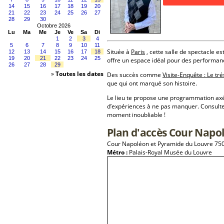
14
15
16
17
18
19
20
21
22
23
24
25
26
27
28
29
30
Octobre 2026
Lu
Ma
Me
Je
Ve
Sa
Di
1
2
3
4
5
6
7
8
9
10
11
Située à
Paris
, cette salle de spectacle es
12
13
14
15
16
17
18
19
20
21
22
23
24
25
offre un espace idéal pour des performan
26
27
28
29
»
Toutes les dates
Des succès comme
Visite-Enquête : Le tr
que qui ont marqué son histoire.
Le lieu te propose une programmation a
d’expériences à ne pas manquer. Consulte
moment inoubliable !
Plan d'accès Cour Napo
Cour Napoléon et Pyramide du Louvre 750
Métro :
Palais-Royal Musée du Louvre