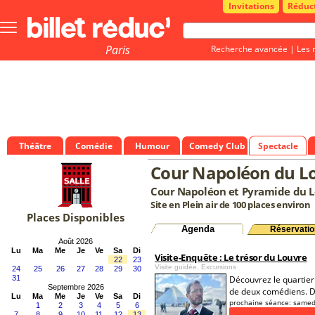
Invitations
Réduc
Bouton
menu
principale
Paris
Recherche avancée
|
Les 
Théâtre
Comédie
Humour
Comedy Club
Spectacle
Cour Napoléon du L
Cour Napoléon et Pyramide du L
Site en Plein air de 100 places environ
Places Disponibles
Agenda
Réservatio
Août 2026
Lu
Ma
Me
Je
Ve
Sa
Di
Visite-Enquête : Le trésor du Louvre
22
23
Visite guidée, Excursions
24
25
26
27
28
29
30
31
Découvrez le quartier
Septembre 2026
de deux comédiens. Dé
Lu
Ma
Me
Je
Ve
Sa
Di
prochaine séance:
samed
1
2
3
4
5
6
7
8
9
10
11
12
13