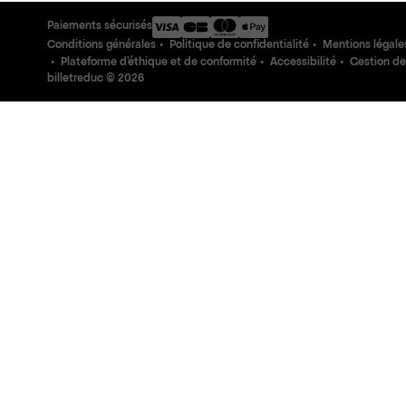
Paiements sécurisés
Conditions générales
Politique de confidentialité
Mentions légale
Plateforme d'éthique et de conformité
Accessibilité
Gestion de
billetreduc ©
2026