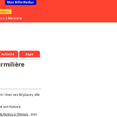
Mon BilletReduc
vilèges
ues
|
Ma Liste
Activité
Expo
urmilière
re ! Avec ses 80 places, elle
é son histoire.
 & Restos à Thèmes
, avec