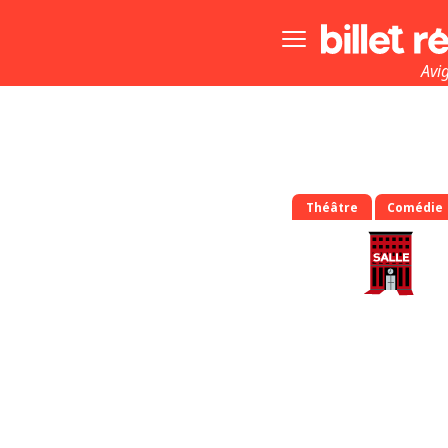
Bouton
menu
principale
Avi
Théâtre
Comédie