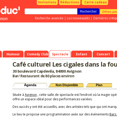
Invitations
Réductions
Carte cadeau
Offres pri
gnon
Recherche avancée
|
Les nouveautés
|
Dernières critiq
Humour
Comedy Club
Spectacle
Enfant
Concert
Café culturel Les cigales dans la fo
30 boulevard Capdevila, 84000 Avignon
Bar/ Restaurant de 80 places environ
Agenda
Non Disponible
Plan
Située à
Avignon
, cette salle de spectacle est l’endroit où la magie opè
offre un espace idéal pour des performances variées.
Des succès y ont été accueillis, avec des artistes tels que qui ont marqu
Le lieu te propose une programmation axée sur des événements
Bars