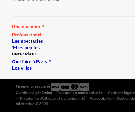
Une question ?
Professionnel
Les spectacles
✨Les pépites
Carte cadeau
Que faire à Paris ?
Les villes
Paiements sécurisés
Conditions générales
Politique de confidentialité
Mentions légale
Plateforme d'éthique et de conformité
Accessibilité
Gestion de
billetreduc ©
2026