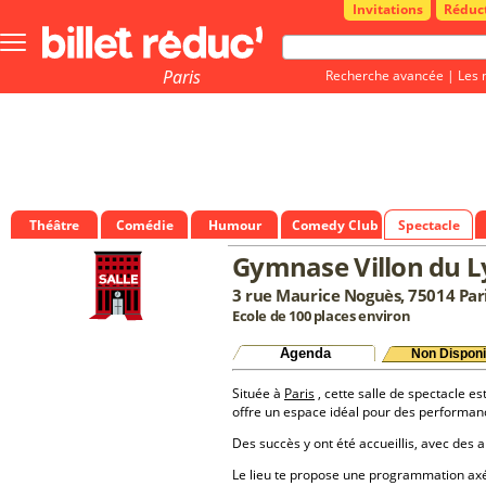
Invitations
Réduc
Bouton
menu
principale
Paris
Recherche avancée
|
Les 
Théâtre
Comédie
Humour
Comedy Club
Spectacle
Gymnase Villon du Ly
3 rue Maurice Noguès, 75014 Par
Ecole de 100 places environ
Agenda
Non Disponi
Située à
Paris
, cette salle de spectacle es
offre un espace idéal pour des performan
Des succès y ont été accueillis, avec des a
Le lieu te propose une programmation a