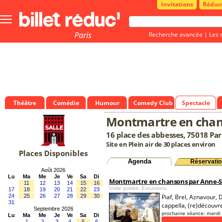
Invitations
Réduc
Bouton
menu
principale
Paris
Recherche avancée
|
Les 
Théâtre
Comédie
Humour
Comedy Club
Spectacle
Montmartre en cha
16 place des abbesses, 75018 Par
Site en Plein air de 30 places environ
Places Disponibles
Agenda
Réservatio
Août 2026
Lu
Ma
Me
Je
Ve
Sa
Di
Montmartre en chansons par Anne-S
11
12
13
14
15
16
Visite guidée, Excursions
17
18
19
20
21
22
23
24
25
26
27
28
29
30
Piaf, Brel, Aznavour, 
31
cappella, (re)découv
Septembre 2026
prochaine séance:
mardi
Lu
Ma
Me
Je
Ve
Sa
Di
1
2
3
4
5
6