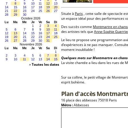
7
8
9
10
11
12
13
14
15
16
17
18
19
20
21
22
23
24
25
26
27
Située à
Paris
, cette salle de spectacle es
28
29
30
un espace idéal pour des performances va
Octobre 2026
Lu
Ma
Me
Je
Ve
Sa
Di
1
2
3
4
Des succès comme
Montmartre en chanso
5
6
7
8
9
10
11
des artistes tels que
Anne-Sophie Guerrie
12
13
14
15
16
17
18
19
20
21
22
23
24
25
Le lieu te propose une programmation a
26
27
28
29
30
31
d’expériences à ne pas manquer. Consulte
Novembre 2026
Lu
Ma
Me
Je
Ve
Sa
Di
moment inoubliable !
1
2
3
4
5
6
7
8
Quelques mots sur Montmartre en chans
9
10
11
12
13
14
15
La visite chantée a lieu dans les rues de 
»
Toutes les dates
Sur sa colline, le petit village de Montma
esprit bohème.
Plan d'accès Montmart
16 place des abbesses 75018 Paris
Métro :
Abbesses