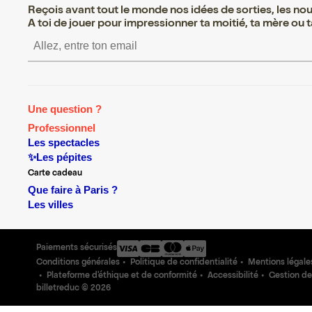
Reçois avant tout le monde nos idées de sorties, les nouv
A toi de jouer pour impressionner ta moitié, ta mère ou ta
S’inscrire S’inscrire S’in
Une question ?
Professionnel
Les spectacles
✨Les pépites
Carte cadeau
Que faire à Paris ?
Les villes
Paiements sécurisés
Conditions générales
Politique de confidentialité
Mentions légale
Plateforme d'éthique et de conformité
Accessibilité
Gestion de
billetreduc ©
2026