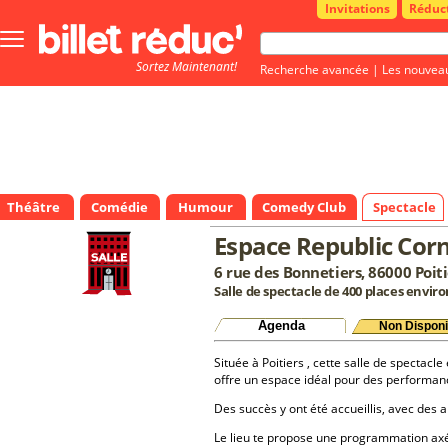
Invitations
Réduc
Bouton
menu
Sortez Maintenant!
principale
Recherche avancée
|
Les nouvea
Théâtre
Comédie
Humour
Comedy Club
Spectacle
Espace Republic Cor
6 rue des Bonnetiers, 86000 Poiti
Salle de spectacle de 400 places enviro
Agenda
Non Disponi
Située à Poitiers , cette salle de spectacle
offre un espace idéal pour des performan
Des succès y ont été accueillis, avec des a
Le lieu te propose une programmation a