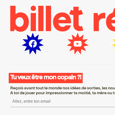
Tu veux être mon copain ?!
Reçois avant tout le monde nos idées de sorties, les nouv
A toi de jouer pour impressionner ta moitié, ta mère ou ta
S’inscrire S’inscrire S’