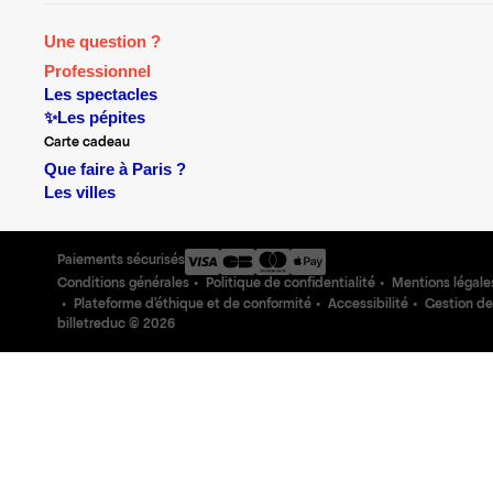
Une question ?
Professionnel
Les spectacles
✨Les pépites
Carte cadeau
Que faire à Paris ?
Les villes
Paiements sécurisés
Conditions générales
Politique de confidentialité
Mentions légale
Plateforme d'éthique et de conformité
Accessibilité
Gestion de
billetreduc ©
2026