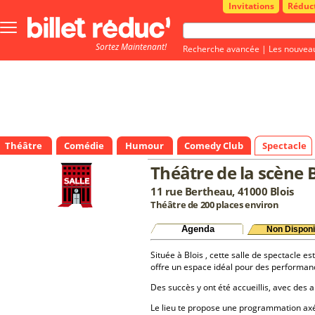
Invitations
Réduc
Bouton
menu
Sortez Maintenant!
principale
Recherche avancée
|
Les nouvea
Théâtre
Comédie
Humour
Comedy Club
Spectacle
Théâtre de la scène
11 rue Bertheau, 41000 Blois
Théâtre de 200 places environ
Agenda
Non Disponi
Située à Blois , cette salle de spectacle es
offre un espace idéal pour des performan
Des succès y ont été accueillis, avec des a
Le lieu te propose une programmation a