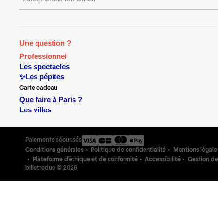
Une question ?
Professionnel
Les spectacles
✨Les pépites
Carte cadeau
Que faire à Paris ?
Les villes
Paiements sécurisés
Conditions générales
Politique de confidentialité
Mentions légale
Plateforme d'éthique et de conformité
Accessibilité
Gestion de
billetreduc ©
2026