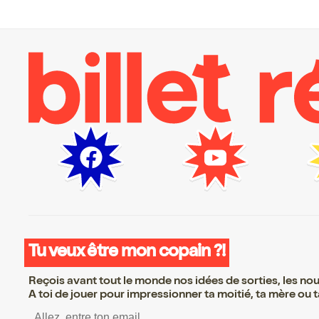
Tu veux être mon copain ?!
Reçois avant tout le monde nos idées de sorties, les nouv
A toi de jouer pour impressionner ta moitié, ta mère ou ta
S’inscrire S’inscrire S’