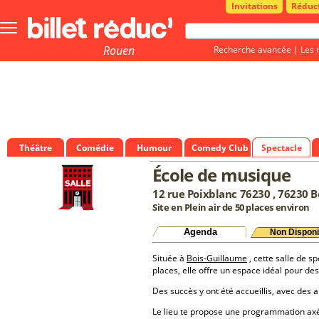
Invitations
Réduc
Bouton
menu
principale
Rouen
Recherche avancée
|
Les 
Théâtre
Comédie
Humour
Comedy Club
Spectacle
École de musique
12 rue Poixblanc 76230 , 76230 B
Site en Plein air de 50 places environ
Agenda
Non Disponi
Située à
Bois-Guillaume
, cette salle de s
places, elle offre un espace idéal pour d
Des succès y ont été accueillis, avec des a
Le lieu te propose une programmation a