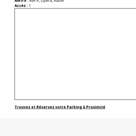
Métro :
RER A, Opera, Auber
Accès :
1
Trouvez et Réservez votre Parking à Proximité