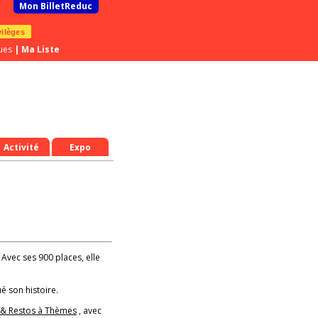
Mon BilletReduc
vilèges
ues
|
Ma Liste
Activité
Expo
! Avec ses 900 places, elle
é son histoire.
 & Restos à Thèmes
, avec