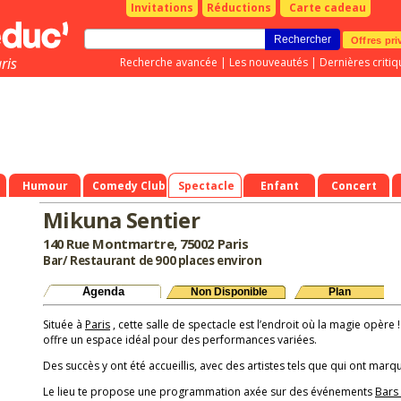
Invitations
Réductions
Carte cadeau
Offres pri
ris
Recherche avancée
|
Les nouveautés
|
Dernières critiq
Humour
Comedy Club
Spectacle
Enfant
Concert
Mikuna Sentier
140 Rue Montmartre, 75002 Paris
Bar/ Restaurant de 900 places environ
Agenda
Non Disponible
Plan
Située à
Paris
, cette salle de spectacle est l’endroit où la magie opère 
offre un espace idéal pour des performances variées.
Des succès y ont été accueillis, avec des artistes tels que qui ont marqu
Le lieu te propose une programmation axée sur des événements
Bars