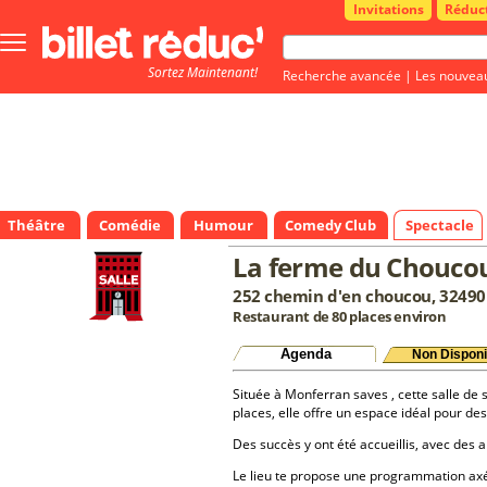
Invitations
Réduc
Bouton
menu
Sortez Maintenant!
principale
Recherche avancée
|
Les nouvea
Théâtre
Comédie
Humour
Comedy Club
Spectacle
La ferme du Chouco
252 chemin d'en choucou, 32490
Restaurant de 80 places environ
Agenda
Non Disponi
Située à Monferran saves , cette salle de 
places, elle offre un espace idéal pour d
Des succès y ont été accueillis, avec des a
Le lieu te propose une programmation a