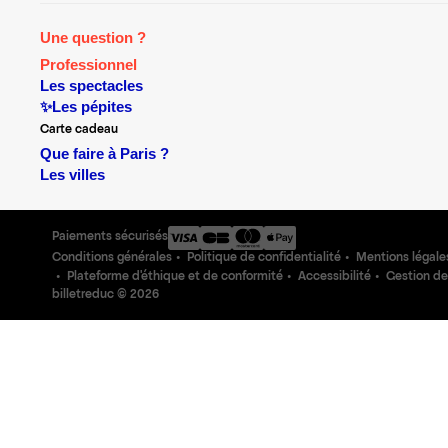
Une question ?
Professionnel
Les spectacles
✨Les pépites
Carte cadeau
Que faire à Paris ?
Les villes
Paiements sécurisés
Conditions générales
Politique de confidentialité
Mentions légale
Plateforme d'éthique et de conformité
Accessibilité
Gestion de
billetreduc ©
2026