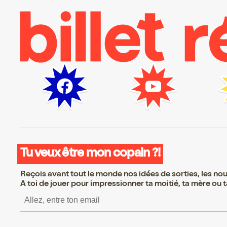
Tu veux être mon copain ?!
Reçois avant tout le monde nos idées de sorties, les nouv
A toi de jouer pour impressionner ta moitié, ta mère ou ta
S’inscrire S’inscrire S