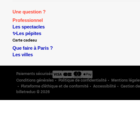
Une question ?
Professionnel
Les spectacles
✨Les pépites
Carte cadeau
Que faire à Paris ?
Les villes
Paiements sécurisés
Conditions générales
Politique de confidentialité
Mentions légale
Plateforme d'éthique et de conformité
Accessibilité
Gestion de
billetreduc ©
2026