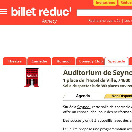
Invitations
Réduc
Bouton
menu
principale
Annecy
Recherche avancée
|
Les 
Théâtre
Comédie
Humour
Comedy Club
Spectacle
Auditorium de Seyn
1 place de l’Hôtel de Ville, 7460
Salle de spectacle de 380 places enviro
Agenda
Non Disponi
Située à
Seynod
, cette salle de spectacle
offre un espace idéal pour des performan
Des succès y ont été accueillis, avec des a
Le lieu te propose une programmation a