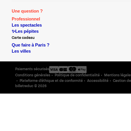
Une question ?
Professionnel
Les spectacles
✨Les pépites
Carte cadeau
Que faire à Paris ?
Les villes
Paiements sécurisés
Conditions générales
Politique de confidentialité
Mentions légale
Plateforme d'éthique et de conformité
Accessibilité
Gestion de
billetreduc ©
2026