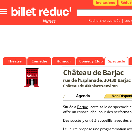
Invitations
Réduc
Bouton
menu
principale
Nimes
Recherche avancée
|
Les 
Théâtre
Comédie
Humour
Comedy Club
Spectacle
Château de Barjac
rue de l'Esplanade, 30430 Barjac
Château de 400 places environ
Agenda
Non Disponi
Située à
Barjac
, cette salle de spectacle e
offre un espace idéal pour des performan
Des succès y ont été accueillis, avec des a
Le lieu te propose une programmation a