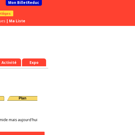
Mon BilletReduc
vilèges
ues
|
Ma Liste
Activité
Expo
Plan
imide mais aujourd'hui