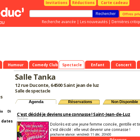
Invitations
Réductions
Carte cadeau
Offres pri
au
Recherche avancée
|
Les nouveautés
|
Dernières critiq
Humour
Comedy Club
Spectacle
Enfant
Concert
Salle Tanka
12 rue Duconte, 64500 Saint jean de luz
Salle de spectacle
es
Agenda
Réservations
Non Disponible
Sa
Di
C'est décidé je deviens une connasse ! Saint-Jean-de-Luz
Théâtre
s dates
Dolorès est une jeune femme coincée, gentille et t
c'est décidé : elle veut devenir une connasse !
prochaine séance:
vendredi 11 déc. 20h00