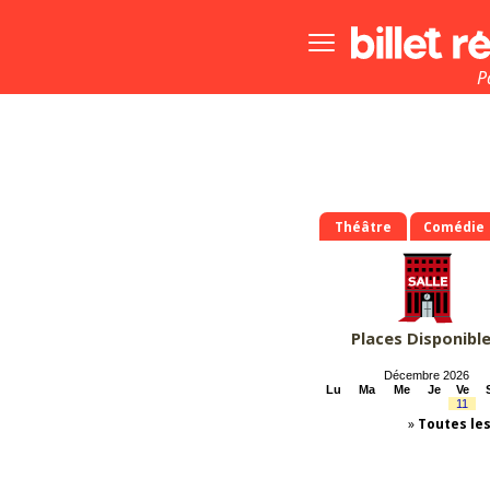
Bouton
menu
principale
P
Théâtre
Comédie
Places Disponibl
Décembre 2026
Lu
Ma
Me
Je
Ve
11
»
Toutes le