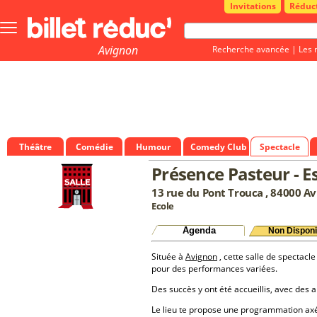
Invitations
Réduc
Bouton
menu
principale
Avignon
Recherche avancée
|
Les 
Théâtre
Comédie
Humour
Comedy Club
Spectacle
Présence Pasteur - E
13 rue du Pont Trouca , 84000 A
Ecole
Agenda
Non Disponi
Située à
Avignon
, cette salle de spectacle
pour des performances variées.
Des succès y ont été accueillis, avec des a
Le lieu te propose une programmation a