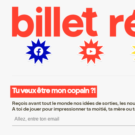
Tu veux être mon copain ?!
Reçois avant tout le monde nos idées de sorties, les nouv
A toi de jouer pour impressionner ta moitié, ta mère ou ta
S’inscrire S’inscrire S