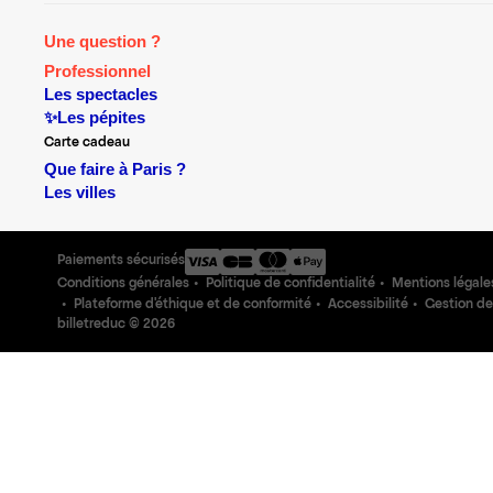
Une question ?
Professionnel
Les spectacles
✨Les pépites
Carte cadeau
Que faire à Paris ?
Les villes
Paiements sécurisés
Conditions générales
Politique de confidentialité
Mentions légale
Plateforme d'éthique et de conformité
Accessibilité
Gestion de
billetreduc ©
2026