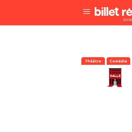
Bouton
menu
Sorte
principale
Théâtre
Comédie