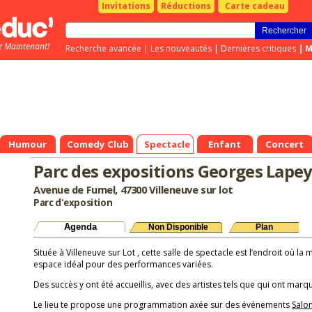
Invitations
Réductions
Carte cadeau
z Maintenant!
Recherche avancée
|
Les nouveautés
|
Dernières critiques
|
M
Humour
Comedy Club
Spectacle
Enfant
Concert
Parc des expositions Georges Lape
Avenue de Fumel, 47300 Villeneuve sur lot
Parc d'exposition
Agenda
Non Disponible
Plan
Située à Villeneuve sur Lot , cette salle de spectacle est l’endroit où la 
espace idéal pour des performances variées.
Des succès y ont été accueillis, avec des artistes tels que qui ont marqu
Le lieu te propose une programmation axée sur des événements
Salo