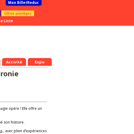
Mon BilletReduc
Offres privilèges
a Liste
Activité
Expo
yronie
magie opère ! Elle offre un
é son histoire.
ns
, avec plein d’expériences