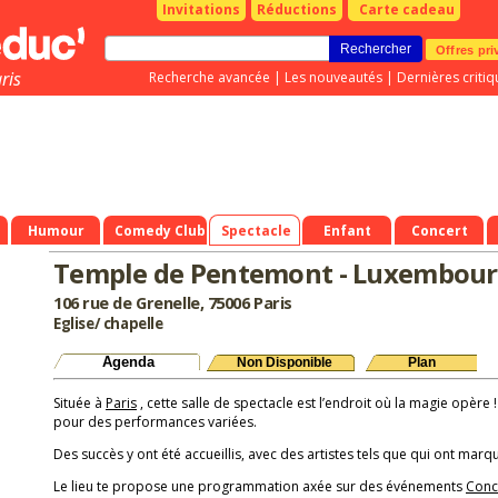
Invitations
Réductions
Carte cadeau
Offres pri
ris
Recherche avancée
|
Les nouveautés
|
Dernières critiq
Humour
Comedy Club
Spectacle
Enfant
Concert
Temple de Pentemont - Luxembou
106 rue de Grenelle, 75006 Paris
Eglise/ chapelle
Agenda
Non Disponible
Plan
Située à
Paris
, cette salle de spectacle est l’endroit où la magie opère !
pour des performances variées.
Des succès y ont été accueillis, avec des artistes tels que qui ont marqu
Le lieu te propose une programmation axée sur des événements
Conc