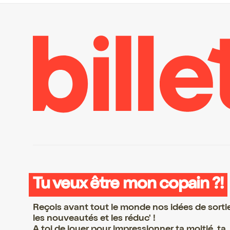
Tu veux être mon copain ?!
Reçois avant tout le monde nos idées de sorti
les nouveautés et les réduc' !
A toi de jouer pour impressionner ta moitié, ta