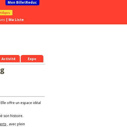
Mon BilletReduc
vilèges
ues
|
Ma Liste
Activité
Expo
rg
 Elle offre un espace idéal
é son histoire.
erts
, avec plein