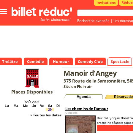
Invitations
Réduc
Bouton
menu
Sortez Maintenant!
principale
Recherche avancée
|
Les nouvea
Théâtre
Comédie
Humour
Comedy Club
Spectacle
Manoir d'Angey
375 Route de la Samsonnière, 505
Site en Plein air
Places Disponibles
Agenda
Réservatio
Août 2026
Lu
Ma
Me
Je
Ve
Sa
Di
Les chemins de l'amour
29
Concerts
»
Toutes les dates
Récital lyrique théâtral
prochaine séance:
samed