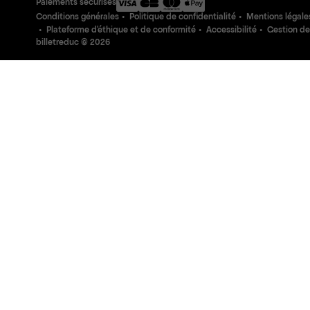
Paiements sécurisés
Conditions générales
Politique de confidentialité
Mentions légale
Plateforme d'éthique et de conformité
Accessibilité
Gestion de
billetreduc ©
2026