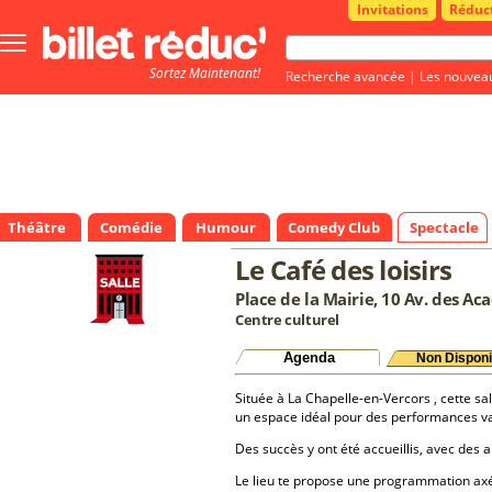
Invitations
Réduc
Bouton
menu
Sortez Maintenant!
principale
Recherche avancée
|
Les nouvea
Théâtre
Comédie
Humour
Comedy Club
Spectacle
Le Café des loisirs
Place de la Mairie, 10 Av. des Ac
Centre culturel
Agenda
Non Disponi
Située à La Chapelle-en-Vercors , cette sal
un espace idéal pour des performances va
Des succès y ont été accueillis, avec des a
Le lieu te propose une programmation a