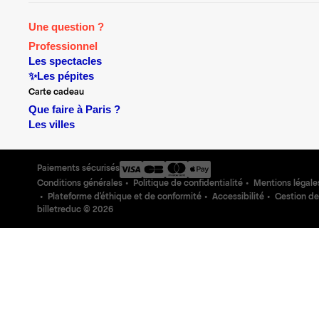
Une question ?
Professionnel
Les spectacles
✨Les pépites
Carte cadeau
Que faire à Paris ?
Les villes
Paiements sécurisés
Conditions générales
Politique de confidentialité
Mentions légale
Plateforme d'éthique et de conformité
Accessibilité
Gestion de
billetreduc ©
2026