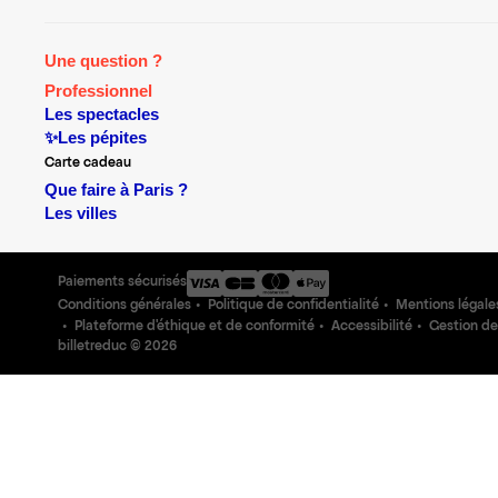
Une question ?
Professionnel
Les spectacles
✨Les pépites
Carte cadeau
Que faire à Paris ?
Les villes
Paiements sécurisés
Conditions générales
Politique de confidentialité
Mentions légale
Plateforme d'éthique et de conformité
Accessibilité
Gestion de
billetreduc ©
2026