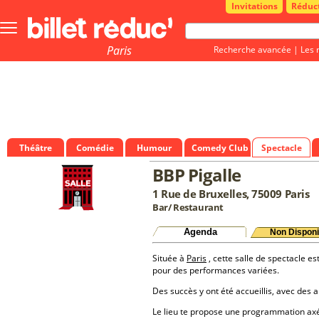
Invitations
Réduc
Bouton
menu
principale
Paris
Recherche avancée
|
Les 
Théâtre
Comédie
Humour
Comedy Club
Spectacle
BBP Pigalle
1 Rue de Bruxelles, 75009 Paris
Bar/ Restaurant
Agenda
Non Disponi
Située à
Paris
, cette salle de spectacle es
pour des performances variées.
Des succès y ont été accueillis, avec des a
Le lieu te propose une programmation a