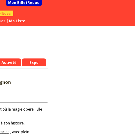
Mon BilletReduc
vilèges
ues
|
Ma Liste
Activité
Expo
ignon
it où la magie opère ! Elle
é son histoire.
tacles
, avec plein