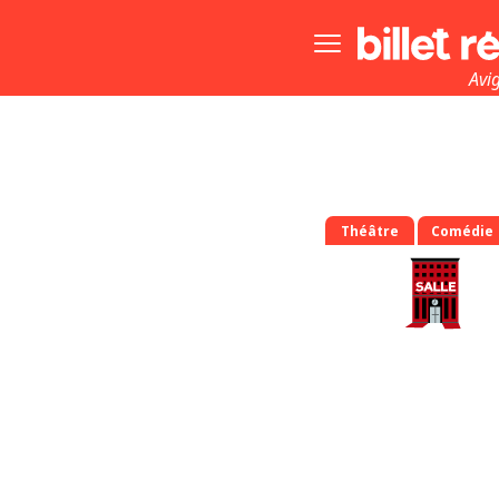
Bouton
menu
principale
Avi
Théâtre
Comédie