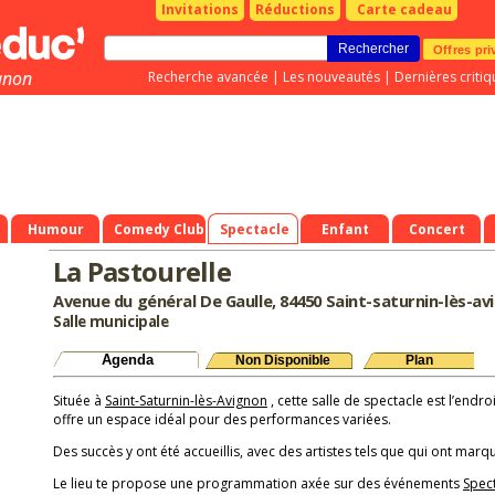
Invitations
Réductions
Carte cadeau
Offres pri
gnon
Recherche avancée
|
Les nouveautés
|
Dernières critiq
Humour
Comedy Club
Spectacle
Enfant
Concert
La Pastourelle
Avenue du général De Gaulle, 84450 Saint-saturnin-lès-av
Salle municipale
Agenda
Non Disponible
Plan
Située à
Saint-Saturnin-lès-Avignon
, cette salle de spectacle est l’endro
offre un espace idéal pour des performances variées.
Des succès y ont été accueillis, avec des artistes tels que qui ont marqu
Le lieu te propose une programmation axée sur des événements
Spec