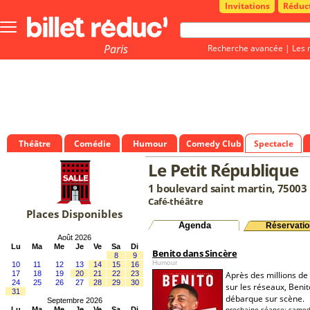
Invitations
Réduc
Bouton
menu
principale
Paris
Recherche avancée
|
Les 
Théâtre
Comédie
Humour
Comedy Club
Spectacle
Le Petit République
1 boulevard saint martin, 75003 
Café-théâtre
Places Disponibles
Agenda
Réservatio
Août 2026
Lu
Ma
Me
Je
Ve
Sa
Di
Benito dans Sincère
8
9
Humour
10
11
12
13
14
15
16
17
18
19
20
21
22
23
Après des millions de
24
25
26
27
28
29
30
sur les réseaux, Benit
31
débarque sur scène.
Septembre 2026
prochaine séance:
samed
Lu
Ma
Me
Je
Ve
Sa
Di