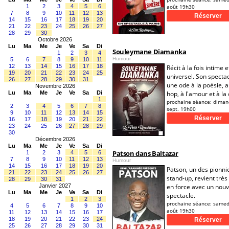
1
2
3
4
5
6
août 19h30
7
8
9
10
11
12
13
14
15
16
17
18
19
20
21
22
23
24
25
26
27
28
29
30
Octobre 2026
Lu
Ma
Me
Je
Ve
Sa
Di
Souleymane Diamanka
1
2
3
4
Humour
5
6
7
8
9
10
11
12
13
14
15
16
17
18
Récit à la fois intime e
19
20
21
22
23
24
25
universel. Son spectac
26
27
28
29
30
31
une ode à la poésie, a
Novembre 2026
Lu
Ma
Me
Je
Ve
Sa
Di
hop, à l'amour et à la 
1
prochaine séance:
diman
2
3
4
5
6
7
8
sept. 19h00
9
10
11
12
13
14
15
16
17
18
19
20
21
22
23
24
25
26
27
28
29
30
Décembre 2026
Lu
Ma
Me
Je
Ve
Sa
Di
Patson dans Baltazar
1
2
3
4
5
6
7
8
9
10
11
12
13
Humour
14
15
16
17
18
19
20
Patson, un des pionni
21
22
23
24
25
26
27
stand-up, revient très 
28
29
30
31
Janvier 2027
en force avec un nou
Lu
Ma
Me
Je
Ve
Sa
Di
spectacle.
1
2
3
prochaine séance:
samed
4
5
6
7
8
9
10
août 19h30
11
12
13
14
15
16
17
18
19
20
21
22
23
24
25
26
27
28
29
30
31