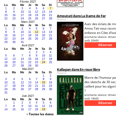
Février 2027
Lu
Ma
Me
Je
Ve
Sa
Di
1
2
3
4
5
6
7
8
9
10
11
12
13
14
15
16
17
18
19
20
21
Amoutati dans La Dame de Fer
22
23
24
25
26
27
28
Humour
Mars 2027
Avec des éclats de rir
Lu
Ma
Me
Je
Ve
Sa
Di
Amou Tati vous racon
1
2
3
4
5
6
7
8
9
10
11
12
13
14
enfance en Côte d'Ivoi
15
16
17
18
19
20
21
prochaine séance:
diman
22
23
24
25
26
27
28
août 20h00
29
30
31
Avril 2027
Lu
Ma
Me
Je
Ve
Sa
Di
1
2
3
4
5
6
7
8
9
10
11
12
13
14
15
16
17
18
19
20
21
22
23
24
25
26
27
28
29
30
Kallagan dans En roue libre
Mai 2027
Lu
Ma
Me
Je
Ve
Sa
Di
Humour
1
2
Marre de l'humour pol
3
4
5
6
7
8
9
des sketchs de 30 se
10
11
12
13
14
15
16
17
18
19
20
21
22
23
calibré pour les algo
24
25
26
27
28
29
30
?
31
prochaine séance:
diman
Juin 2027
août 18h00
Lu
Ma
Me
Je
Ve
Sa
Di
1
2
3
4
5
6
7
8
9
10
11
12
13
14
15
16
17
18
19
»
Toutes les dates