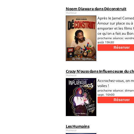
Noom Diawara dans Déconstruit
Humour
Après le Jamel Comed
Amour sur place ou à
emporter et les films 
ce qu'on a fait au Bon
prochaine séance:
vendr
août 19h30
Crazy N'ouss dans Influenceuse du c
Humour
Accrochez-vous, on m
voiles !
prochaine séance:
diman
sept. 16h00
Les Humains
Humour