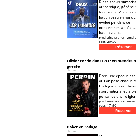
Diaza est un humoris
authentique, généreu
fédérateur. Ancien spo
haut niveau en handbal
évolué pendant de
nombreuses années a
haut niveau...
prochaine séance:
vendr
sept. 20h00
Olivier Perrin dans Pour en prendre p
gueule
Humour
Dans une époque ase
où l'on pèse chaque m
l'indignation est dev
sport national et la bi
pensance une religion
prochaine séance:
samed
sept. 17h30
Babor en rodage
Humour