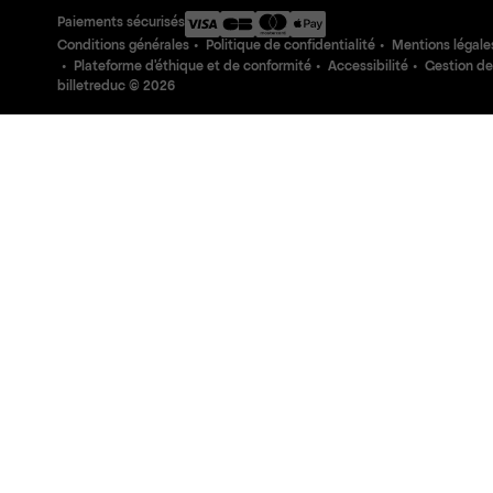
Paiements sécurisés
Conditions générales
Politique de confidentialité
Mentions légale
Plateforme d'éthique et de conformité
Accessibilité
Gestion de
billetreduc ©
2026