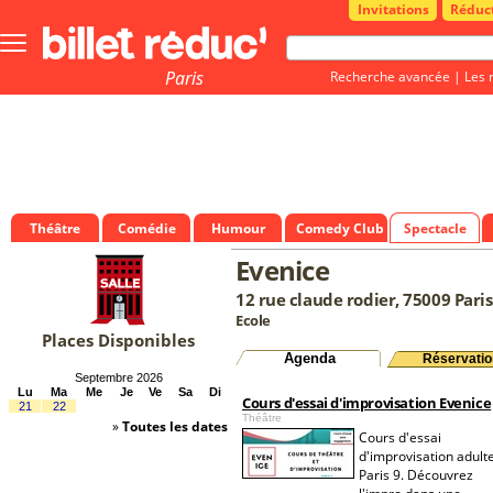
Invitations
Réduc
Bouton
menu
principale
Paris
Recherche avancée
|
Les 
Théâtre
Comédie
Humour
Comedy Club
Spectacle
Evenice
12 rue claude rodier, 75009 Paris
Ecole
Places Disponibles
Agenda
Réservatio
Septembre 2026
Lu
Ma
Me
Je
Ve
Sa
Di
Cours d'essai d'improvisation Evenice
21
22
Théâtre
»
Toutes les dates
Cours d'essai
d'improvisation adult
Paris 9. Découvrez