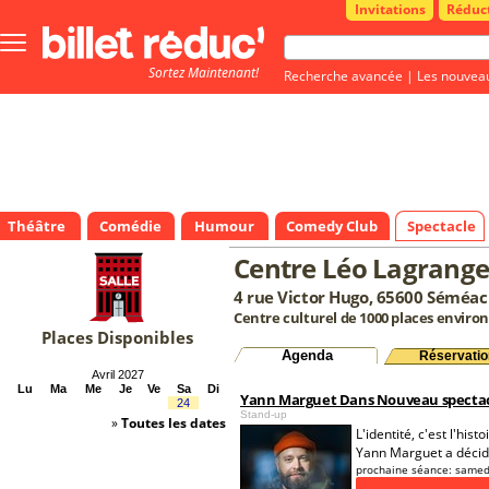
Invitations
Réduc
Bouton
menu
Sortez Maintenant!
principale
Recherche avancée
|
Les nouvea
Théâtre
Comédie
Humour
Comedy Club
Spectacle
Centre Léo Lagrang
4 rue Victor Hugo, 65600 Séméac
Centre culturel de 1000 places environ
Places Disponibles
Agenda
Réservatio
Avril 2027
Lu
Ma
Me
Je
Ve
Sa
Di
Yann Marguet Dans Nouveau specta
24
Stand-up
»
Toutes les dates
L'identité, c'est l'hi
Yann Marguet a décidé d
prochaine séance:
samed