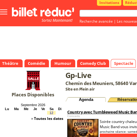
Invitations
Réduc
Bouton
menu
Sortez Maintenant!
principale
Recherche avancée
|
Les nouvea
Théâtre
Comédie
Humour
Comedy Club
Spectacle
Gp-Live
Chemin des Meuniers, 58640 Var
Site en Plein air
Places Disponibles
Agenda
Réservatio
Septembre 2026
Lu
Ma
Me
Je
Ve
Sa
Di
Country avec Tumbleweed Music Ba
12
Concerts
»
Toutes les dates
Soirée country chale
Music Band vous invit
prochaine séance:
samed