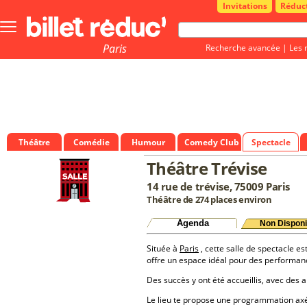
Invitations
Réduc
Bouton
menu
principale
Paris
Recherche avancée
|
Les 
Théâtre
Comédie
Humour
Comedy Club
Spectacle
Théâtre Trévise
14 rue de trévise, 75009 Paris
Théâtre de 274 places environ
Agenda
Non Disponi
Située à
Paris
, cette salle de spectacle es
offre un espace idéal pour des performan
Des succès y ont été accueillis, avec des a
Le lieu te propose une programmation a