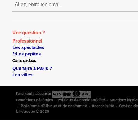
S’inscrire S’inscrire S’ins
Une question ?
Professionnel
Les spectacles
✨Les pépites
Carte cadeau
Que faire à Paris ?
Les villes
Paiements sécurisés
Conditions générales
Politique de confidentialité
Mentions légale
Plateforme d'éthique et de conformité
Accessibilité
Gestion de
billetreduc ©
2026