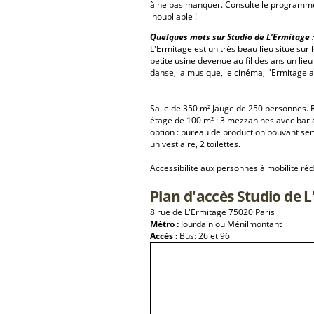
à ne pas manquer. Consulte le programme 
inoubliable !
Quelques mots sur Studio de L'Ermitage :
L'Ermitage est un très beau lieu situé su
petite usine devenue au fil des ans un lieu
danse, la musique, le cinéma, l'Ermitage a 
Salle de 350 m² Jauge de 250 personnes. R
étage de 100 m² : 3 mezzanines avec bar 
option : bureau de production pouvant serv
un vestiaire, 2 toilettes.
Accessibilité aux personnes à mobilité réd
Plan d'accès Studio de 
8 rue de L'Ermitage 75020 Paris
Métro :
Jourdain ou Ménilmontant
Accès :
Bus: 26 et 96