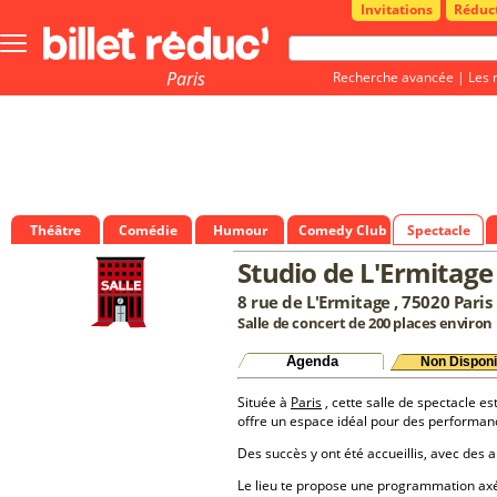
Invitations
Réduc
Bouton
menu
principale
Paris
Recherche avancée
|
Les 
Théâtre
Comédie
Humour
Comedy Club
Spectacle
Studio de L'Ermitage
8 rue de L'Ermitage , 75020 Paris
Salle de concert de 200 places environ
Agenda
Non Disponi
Située à
Paris
, cette salle de spectacle es
offre un espace idéal pour des performan
Des succès y ont été accueillis, avec des a
Le lieu te propose une programmation a