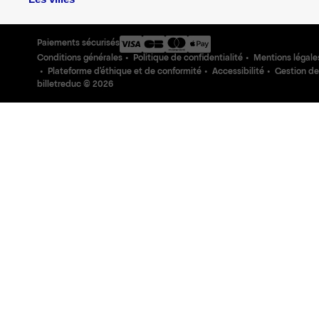
Paiements sécurisés
Conditions générales
Politique de confidentialité
Mentions légale
Plateforme d'éthique et de conformité
Accessibilité
Gestion de
billetreduc ©
2026