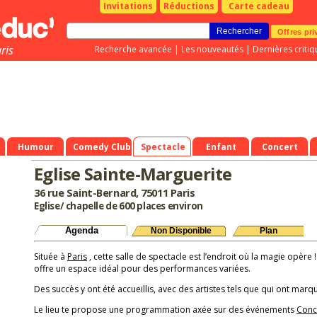
Invitations
Réductions
Carte cadeau
Offres pri
ris
Recherche avancée
|
Les nouveautés
|
Dernières critiq
Humour
Comedy Club
Spectacle
Enfant
Concert
Eglise Sainte-Marguerite
36 rue Saint-Bernard, 75011 Paris
Eglise/ chapelle de 600 places environ
Agenda
Non Disponible
Plan
Située à
Paris
, cette salle de spectacle est l’endroit où la magie opère 
offre un espace idéal pour des performances variées.
Des succès y ont été accueillis, avec des artistes tels que qui ont marqu
Le lieu te propose une programmation axée sur des événements
Conc