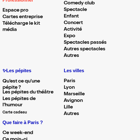
Professionnel
Comedy club
Spectacle
Espace pro
Enfant
Cartes entreprise
Concert
Télécharge le kit
Activité
média
Expo
Spectacles passés
Autres spectacles
Autres
✨Les pépites
Les villes
Paris
Qu'est ce qu'une
pépite ?
Lyon
Les pépites du théâtre
Marseille
Les pépites de
Avignon
l'humour
Lille
Carte cadeau
Autres
Que faire à Paris ?
Ce week-end
Ce mois-ci