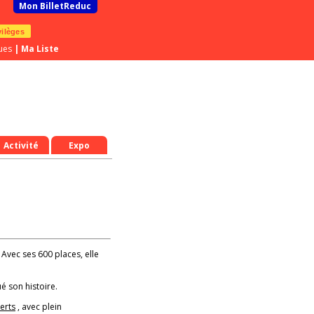
Mon BilletReduc
vilèges
ues
|
Ma Liste
Activité
Expo
! Avec ses 600 places, elle
é son histoire.
erts
, avec plein