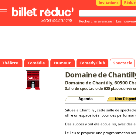
Invitations
Réduc
Bouton
menu
Sortez Maintenant!
principale
Recherche avancée
|
Les nouvea
Théâtre
Comédie
Humour
Comedy Club
Spectacle
Domaine de Chantill
Domaine de Chantilly, 60500 Cha
Salle de spectacle de 620 places enviro
Agenda
Non Disponi
Située à Chantilly , cette salle de spectacl
offre un espace idéal pour des performan
Des succès y ont été accueillis, avec des a
Le lieu te propose une programmation a