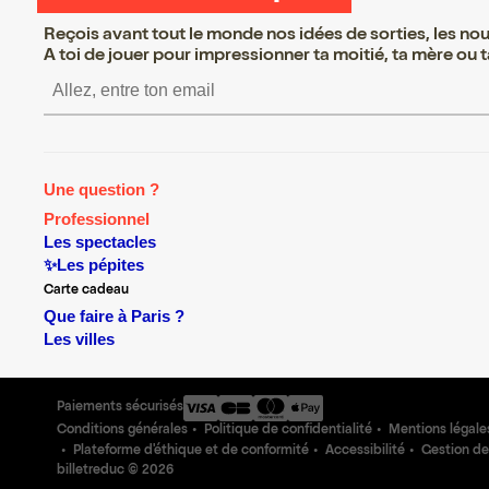
Reçois avant tout le monde nos idées de sorties, les nouv
A toi de jouer pour impressionner ta moitié, ta mère ou ta
S’inscrire S’inscrire S’i
Une question ?
Professionnel
Les spectacles
✨Les pépites
Carte cadeau
Que faire à Paris ?
Les villes
Paiements sécurisés
Conditions générales
Politique de confidentialité
Mentions légale
Plateforme d'éthique et de conformité
Accessibilité
Gestion de
billetreduc ©
2026