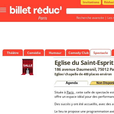
Invitations
Réduc
Bouton
menu
principale
Paris
Recherche avancée
|
Les 
Théâtre
Comédie
Humour
Comedy Club
Spectacle
Eglise du Saint-Esprit
186 avenue Daumesnil, 75012 Pa
Eglise/ chapelle de 400 places environ
Agenda
Non Disponi
Située à
Paris
, cette salle de spectacle es
offre un espace idéal pour des performan
Des succès y ont été accueillis, avec des a
Le lieu te propose une programmation a