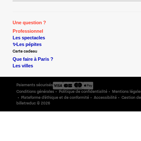
Une question ?
Professionnel
Les spectacles
✨Les pépites
Carte cadeau
Que faire à Paris ?
Les villes
Paiements sécurisés
Conditions générales
Politique de confidentialité
Mentions légale
Plateforme d'éthique et de conformité
Accessibilité
Gestion de
billetreduc ©
2026