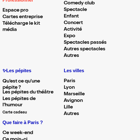
Professionnel
Comedy club
Spectacle
Espace pro
Enfant
Cartes entreprise
Concert
Télécharge le kit
Activité
média
Expo
Spectacles passés
Autres spectacles
Autres
✨Les pépites
Les villes
Paris
Qu'est ce qu'une
pépite ?
Lyon
Les pépites du théâtre
Marseille
Les pépites de
Avignon
l'humour
Lille
Carte cadeau
Autres
Que faire à Paris ?
Ce week-end
Ce mois-ci