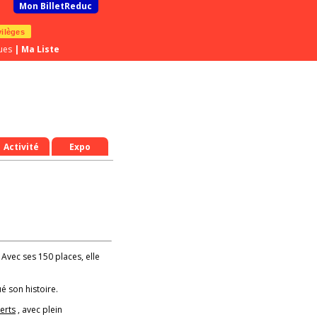
Mon BilletReduc
vilèges
ues
|
Ma Liste
Activité
Expo
! Avec ses 150 places, elle
é son histoire.
erts
, avec plein