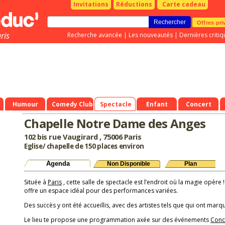
Invitations
Réductions
Carte cadeau
Offres pri
ris
Recherche avancée
|
Les nouveautés
|
Dernières critiq
Humour
Comedy Club
Spectacle
Enfant
Concert
Chapelle Notre Dame des Anges
102 bis rue Vaugirard , 75006 Paris
Eglise/ chapelle de 150 places environ
Agenda
Non Disponible
Plan
Située à
Paris
, cette salle de spectacle est l’endroit où la magie opère 
offre un espace idéal pour des performances variées.
Des succès y ont été accueillis, avec des artistes tels que qui ont marqu
Le lieu te propose une programmation axée sur des événements
Conc