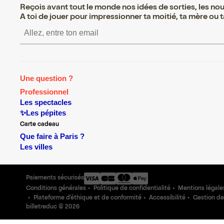
Reçois avant tout le monde nos idées de sorties, les nouv
A toi de jouer pour impressionner ta moitié, ta mère ou ta
S’inscrire S’inscrire S’i
Une question ?
Professionnel
Les spectacles
✨Les pépites
Carte cadeau
Que faire à Paris ?
Les villes
Paiements sécurisés
Conditions générales
Politique de confidentialité
Mentions légale
Plateforme d'éthique et de conformité
Accessibilité
Gestion de
billetreduc ©
2026