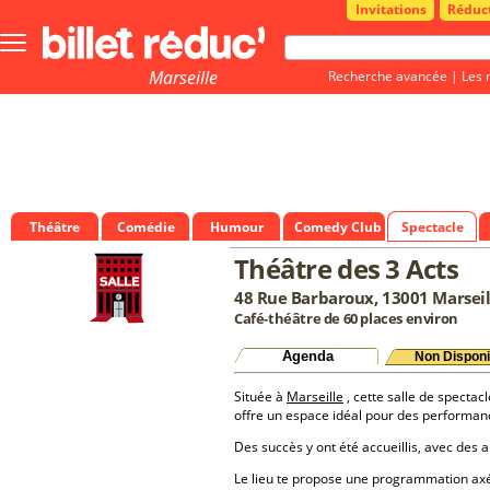
Invitations
Réduc
Bouton
menu
principale
Marseille
Recherche avancée
|
Les 
Théâtre
Comédie
Humour
Comedy Club
Spectacle
Théâtre des 3 Acts
48 Rue Barbaroux, 13001 Marseil
Café-théâtre de 60 places environ
Agenda
Non Disponi
Située à
Marseille
, cette salle de spectacl
offre un espace idéal pour des performan
Des succès y ont été accueillis, avec des a
Le lieu te propose une programmation a