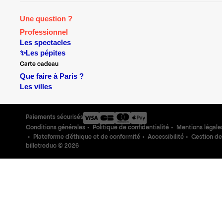
Une question ?
Professionnel
Les spectacles
✨Les pépites
Carte cadeau
Que faire à Paris ?
Les villes
Paiements sécurisés
Conditions générales
Politique de confidentialité
Mentions légale
Plateforme d'éthique et de conformité
Accessibilité
Gestion de
billetreduc ©
2026