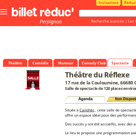
Invitations
Réduc
Bouton
menu
principale
Perpignan
Recherche avancée
|
Les 
Théâtre
Comédie
Humour
Comedy Club
Spectacle
Théâtre du Réflexe
17 rue de la Couloumine, 66680
Salle de spectacle de 120 places enviro
Agenda
Non Disponi
Située à
Canohès
, cette salle de spectacl
offre un espace idéal pour des performan
Des succès y ont été accueillis, avec des a
Le lieu te propose une programmation a