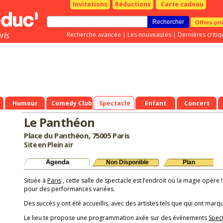
Invitations
Réductions
Carte cadeau
Offres pri
ris
Recherche avancée
|
Les nouveautés
|
Dernières critiq
Humour
Comedy Club
Spectacle
Enfant
Concert
Le Panthéon
Place du Panthéon, 75005 Paris
Site en Plein air
Agenda
Non Disponible
Plan
Située à
Paris
, cette salle de spectacle est l’endroit où la magie opère !
pour des performances variées.
Des succès y ont été accueillis, avec des artistes tels que qui ont marqu
Le lieu te propose une programmation axée sur des événements
Spec