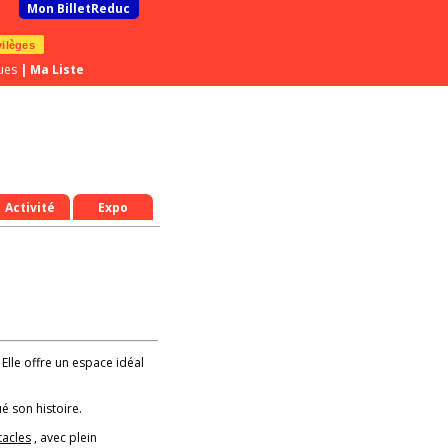
Mon BilletReduc
vilèges
ues
|
Ma Liste
Activité
Expo
 Elle offre un espace idéal
é son histoire.
tacles
, avec plein