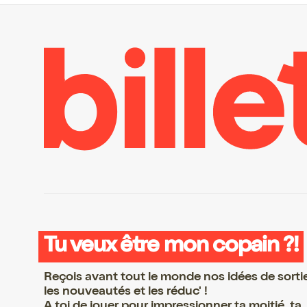
Tu veux être mon copain ?!
Reçois avant tout le monde nos idées de sorti
les nouveautés et les réduc' !
A toi de jouer pour impressionner ta moitié, ta