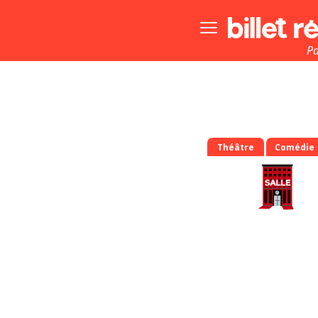
Bouton
menu
principale
Pa
Théâtre
Comédie