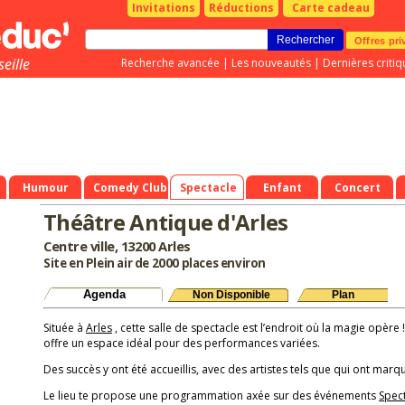
Invitations
Réductions
Carte cadeau
Offres pri
eille
Recherche avancée
|
Les nouveautés
|
Dernières critiq
Humour
Comedy Club
Spectacle
Enfant
Concert
Théâtre Antique d'Arles
Centre ville, 13200 Arles
Site en Plein air de 2000 places environ
Agenda
Non Disponible
Plan
Située à
Arles
, cette salle de spectacle est l’endroit où la magie opère 
offre un espace idéal pour des performances variées.
Des succès y ont été accueillis, avec des artistes tels que qui ont marqu
Le lieu te propose une programmation axée sur des événements
Spec