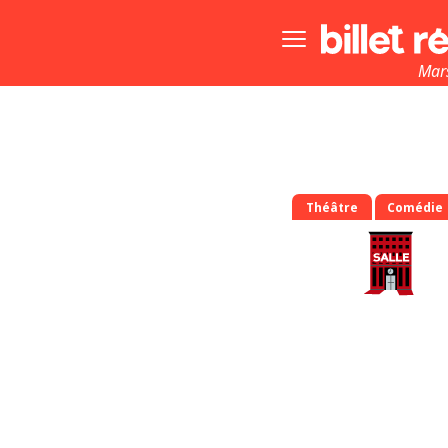
Bouton
menu
principale
Mars
Théâtre
Comédie