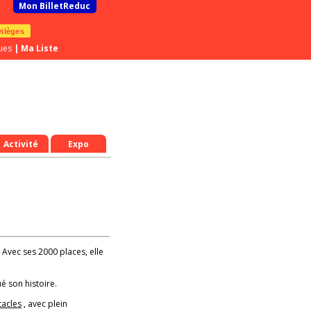
Mon BilletReduc
vilèges
ues
|
Ma Liste
Activité
Expo
! Avec ses 2000 places, elle
é son histoire.
tacles
, avec plein