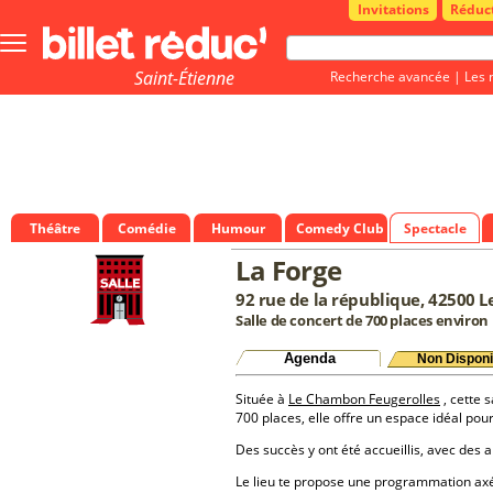
Invitations
Réduc
Bouton
menu
principale
Saint-Étienne
Recherche avancée
|
Les 
Théâtre
Comédie
Humour
Comedy Club
Spectacle
La Forge
92 rue de la république, 42500 
Salle de concert de 700 places environ
Agenda
Non Disponi
Située à
Le Chambon Feugerolles
, cette 
700 places, elle offre un espace idéal po
Des succès y ont été accueillis, avec des a
Le lieu te propose une programmation a