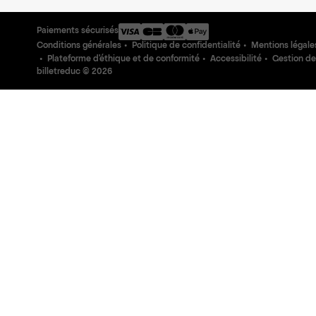
Paiements sécurisés
Conditions générales
Politique de confidentialité
Mentions légale
Plateforme d'éthique et de conformité
Accessibilité
Gestion de
billetreduc ©
2026