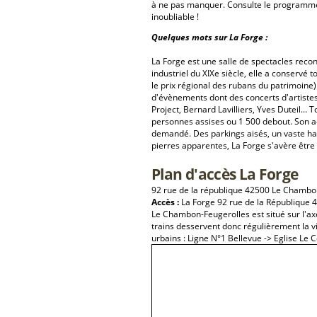
à ne pas manquer. Consulte le programme 
inoubliable !
Quelques mots sur La Forge :
La Forge est une salle de spectacles rec
industriel du XIXe siècle, elle a conservé t
le prix régional des rubans du patrimoine)
d'évènements dont des concerts d'artist
Project, Bernard Lavilliers, Yves Duteil...
personnes assises ou 1 500 debout. Son ad
demandé. Des parkings aisés, un vaste hal
pierres apparentes, La Forge s'avère être 
Plan d'accès La Forge
92 rue de la république 42500 Le Chambo
Accès :
La Forge 92 rue de la République 
Le Chambon-Feugerolles est situé sur l'a
trains desservent donc régulièrement la vi
urbains : Ligne N°1 Bellevue -> Eglise Le 