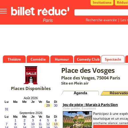
Invitations
Réduc
Bouton
menu
principale
Paris
Recherche avancée
|
Les 
Théâtre
Comédie
Humour
Comedy Club
Spectacle
Place des Vosges
Place des Vosges, 75004 Paris
Site en Plein air
Places Disponibles
Agenda
Réservatio
Août 2026
Lu
Ma
Me
Je
Ve
Sa
Di
Jeu de piste : Marais à Paris Sion
29
30
Visite guidée, Excursions
31
Septembre 2026
Participez à une expé
Lu
Ma
Me
Je
Ve
Sa
Di
touristique et un esc
1
2
3
4
5
6
prochaine séance:
samed
7
8
9
10
11
12
13
14
15
16
17
18
19
20