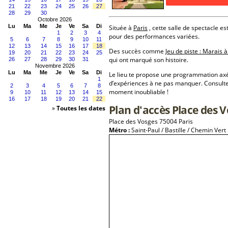
21
22
23
24
25
26
27
28
29
30
Octobre 2026
Lu
Ma
Me
Je
Ve
Sa
Di
Située à
Paris
, cette salle de spectacle es
1
2
3
4
pour des performances variées.
5
6
7
8
9
10
11
12
13
14
15
16
17
18
Des succès comme
Jeu de piste : Marais à
19
20
21
22
23
24
25
qui ont marqué son histoire.
26
27
28
29
30
31
Novembre 2026
Lu
Ma
Me
Je
Ve
Sa
Di
Le lieu te propose une programmation a
1
d’expériences à ne pas manquer. Consulte
2
3
4
5
6
7
8
moment inoubliable !
9
10
11
12
13
14
15
16
17
18
19
20
21
22
Plan d'accès Place des 
»
Toutes les dates
Place des Vosges 75004 Paris
Métro :
Saint-Paul / Bastille / Chemin Vert