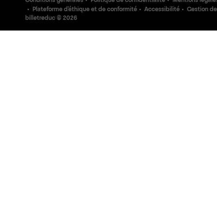
Conditions générales
Politique de confidentialité
Mentions légale
Plateforme d'éthique et de conformité
Accessibilité
Gestion de
billetreduc ©
2026