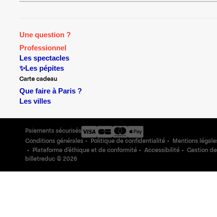
Une question ?
Professionnel
Les spectacles
✨Les pépites
Carte cadeau
Que faire à Paris ?
Les villes
Paiements sécurisés
Conditions générales
Politique de confidentialité
Mentions légale
Plateforme d'éthique et de conformité
Accessibilité
Gestion de
billetreduc ©
2026