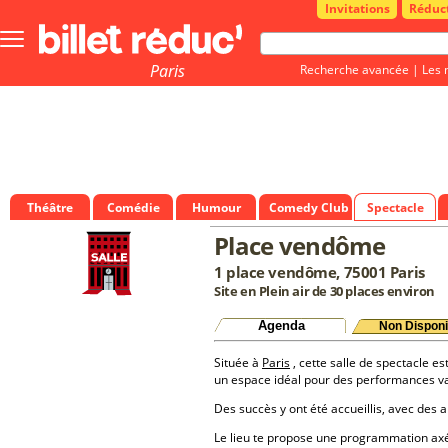
Invitations
Réduc
Bouton
menu
principale
Paris
Recherche avancée
|
Les 
Théâtre
Comédie
Humour
Comedy Club
Spectacle
Place vendôme
1 place vendôme, 75001 Paris
Site en Plein air de 30 places environ
Agenda
Non Disponi
Située à
Paris
, cette salle de spectacle es
un espace idéal pour des performances va
Des succès y ont été accueillis, avec des a
Le lieu te propose une programmation a