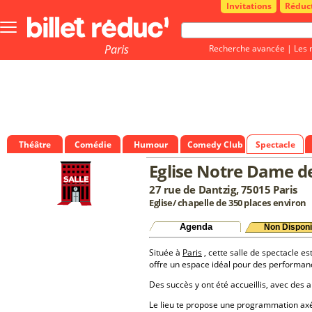
Invitations
Réduc
Bouton
menu
principale
Paris
Recherche avancée
|
Les 
Théâtre
Comédie
Humour
Comedy Club
Spectacle
Eglise Notre Dame de
27 rue de Dantzig, 75015 Paris
Eglise/ chapelle de 350 places environ
Agenda
Non Disponi
Située à
Paris
, cette salle de spectacle es
offre un espace idéal pour des performan
Des succès y ont été accueillis, avec des a
Le lieu te propose une programmation a