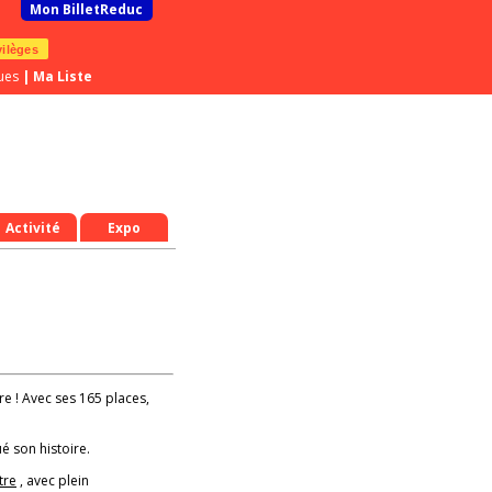
Mon BilletReduc
vilèges
ues
|
Ma Liste
Activité
Expo
re ! Avec ses 165 places,
é son histoire.
tre
, avec plein