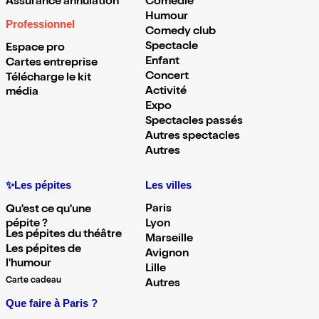
Assurance annulation
Comédie
Humour
Professionnel
Comedy club
Spectacle
Espace pro
Enfant
Cartes entreprise
Concert
Télécharge le kit
Activité
média
Expo
Spectacles passés
Autres spectacles
Autres
✨Les pépites
Les villes
Paris
Qu'est ce qu'une
pépite ?
Lyon
Les pépites du théâtre
Marseille
Les pépites de
Avignon
l'humour
Lille
Carte cadeau
Autres
Que faire à Paris ?