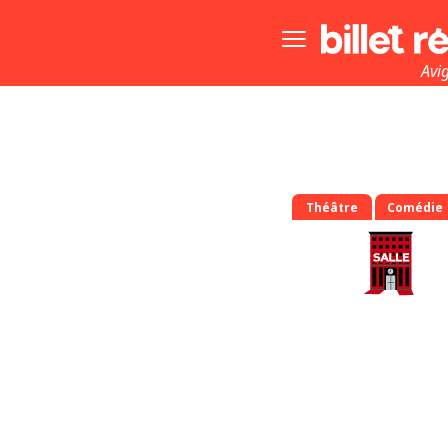
Bouton
menu
principale
Avi
Théâtre
Comédie