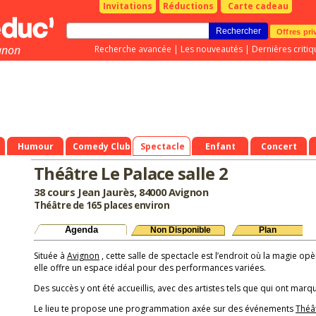
Invitations
Réductions
Carte cadeau
Offres pri
gnon
Recherche avancée
|
Les nouveautés
|
Dernières critiq
Humour
Comedy Club
Spectacle
Enfant
Concert
Théâtre Le Palace salle 2
38 cours Jean Jaurès, 84000 Avignon
Théâtre de 165 places environ
Agenda
Non Disponible
Plan
Située à
Avignon
, cette salle de spectacle est l’endroit où la magie opè
elle offre un espace idéal pour des performances variées.
Des succès y ont été accueillis, avec des artistes tels que qui ont marqu
Le lieu te propose une programmation axée sur des événements
Théâ