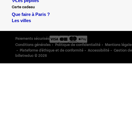
✨Les pépites
Carte cadeau
Que faire à Paris ?
Les villes
Paiements sécurisés
Conditions générales
Politique de confidentialité
Mentions légale
Plateforme d'éthique et de conformité
Accessibilité
Gestion de
billetreduc ©
2026