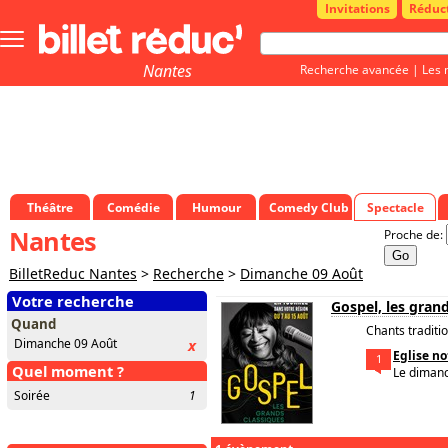
Invitations
Réduc
Bouton
menu
principale
Nantes
Recherche avancée
|
Les 
Théâtre
Comédie
Humour
Comedy Club
Spectacle
Nantes
Proche de:
BilletReduc Nantes
>
Recherche
>
Dimanche 09 Août
Votre recherche
Gospel, les grand
Quand
Chants traditi
Dimanche 09 Août
x
Eglise n
1
Quel moment ?
Le diman
Soirée
1