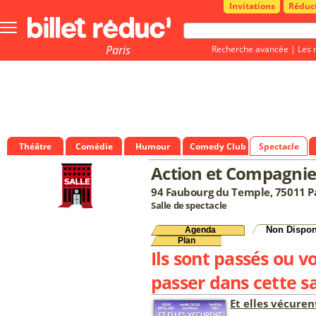
Invitations
Réduc
Bouton
menu
principale
Paris
Recherche avancée
|
Les 
Théâtre
Comédie
Humour
Comedy Club
Spectacle
Action et Compagnie
94 Faubourg du Temple, 75011 P
Salle de spectacle
Non Dispon
Agenda
Plan
Ils sont passés ou v
passer dans cette sa
Et elles vécure