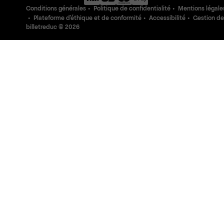
Conditions générales
Politique de confidentialité
Mentions légale
Plateforme d'éthique et de conformité
Accessibilité
Gestion de
billetreduc ©
2026