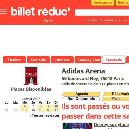
Invitations
Réduc
Bouton
menu
principale
Paris
Recherche avancée
|
Les 
Théâtre
Comédie
Humour
Comedy Club
Spectacle
Adidas Arena
56 boulevard Ney, 75018 Paris
Salle de spectacle de 8000 places envi
Places Disponibles
Agenda
Réservati
Non Disponible
Plan
Janvier 2027
Lu
Ma
Me
Je
Ve
Sa
Di
Ils sont passés ou v
6
7
8
9
10
11
12
13
14
15
16
17
passer dans cette sa
»
Toutes les dates
Disney sur glace