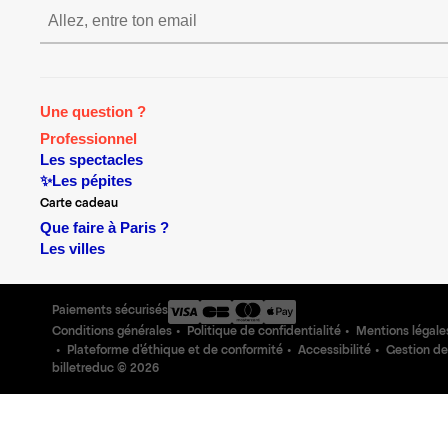
S’inscrire S’inscrire S’insc
Une question ?
Professionnel
Les spectacles
✨Les pépites
Carte cadeau
Que faire à Paris ?
Les villes
Paiements sécurisés
Conditions générales
Politique de confidentialité
Mentions légale
Plateforme d'éthique et de conformité
Accessibilité
Gestion de
billetreduc ©
2026