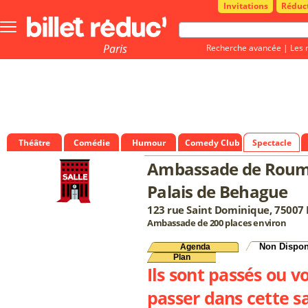
Invitations
Réduc
Bouton
menu
principale
Paris
Recherche avancée
|
Les 
Théâtre
Comédie
Humour
Comedy Club
Spectacle
Ambassade de Roum
Palais de Behague
123 rue Saint Dominique, 75007 
Ambassade de 200 places environ
Non Dispon
Agenda
Plan
Ils sont passés ou v
passer dans cette sa