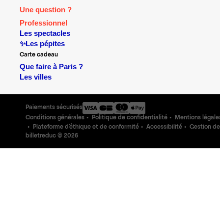
Une question ?
Professionnel
Les spectacles
✨Les pépites
Carte cadeau
Que faire à Paris ?
Les villes
Paiements sécurisés
Conditions générales
Politique de confidentialité
Mentions légale
Plateforme d'éthique et de conformité
Accessibilité
Gestion de
billetreduc ©
2026